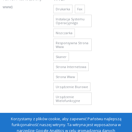
www)
Drukarka
Fax
Instalacja Systemu
Operacyjnego
Niszczarka
Responsywna Strona
Www
Skaner
Strona Internetowa
Strona Www
Urządzenie Biurowe
Urządzenie
Wielofunkcyjne
Korzystamy z plików cookie, aby zapewnić Państwu najlepszą
funkcjonalność naszej witryny. Ta witryna jest wyposażona w
narzędzie Google Analitics w celu gromadzenia danych
Theme by
Digital Xperts