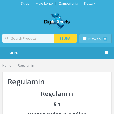
Sklep
Moje konto
Zamówienia
Koszyk
SZUKAJ
KOSZYK
0
MENU
Home
Regulamin
Regulamin
Regulamin
§ 1